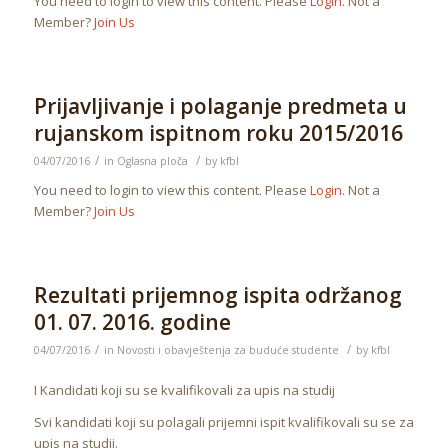
You need to login to view this content. Please
Login
. Not a
Member?
Join Us
Prijavljivanje i polaganje predmeta u
rujanskom ispitnom roku 2015/2016
/
/
04/07/2016
in
Oglasna ploča
by
kfbl
You need to login to view this content. Please
Login
. Not a
Member?
Join Us
Rezultati prijemnog ispita održanog
01. 07. 2016. godine
/
/
04/07/2016
in
Novosti i obavještenja za buduće studente
by
kfbl
I Kandidati koji su se kvalifikovali za upis na studij
Svi kandidati koji su polagali prijemni ispit kvalifikovali su se za
upis na studij.