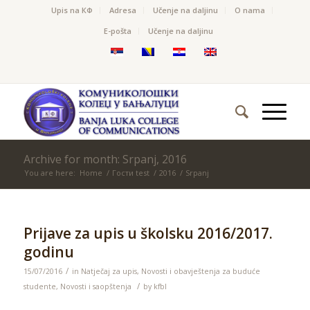
Upis na КФ
Adresa
Učenje na daljinu
O nama
Е-pošta
Učenje na daljinu
Archive for month: Srpanj, 2016
You are here:
Home
/
Гости test
/
2016
/
Srpanj
Prijave za upis u školsku 2016/2017.
godinu
/
15/07/2016
in
Natječaj za upis
,
Novosti i obavještenja za buduće
/
studente
,
Novosti i saopštenja
by
kfbl