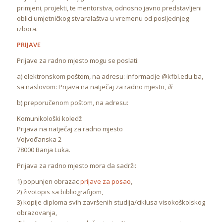
primjeni, projekti, te mentorstva, odnosno javno predstavljeni
oblici umjetničkog stvaralaštva u vremenu od posljednjeg
izbora.
PRIJAVE
Prijave za radno mjesto mogu se poslati:
a) elektronskom poštom, na adresu: informacije @kfbl.edu.ba,
sa naslovom: Prijava na natječaj za radno mjesto,
ili
b) preporučenom poštom, na adresu:
Komunikološki koledž
Prijava na natječaj za radno mjesto
Vojvođanska 2
78000 Banja Luka.
Prijava za radno mjesto mora da sadrži:
1) popunjen obrazac
prijave za posao
,
2) životopis sa bibliografijom,
3) kopije diploma svih završenih studija/ciklusa visokoškolskog
obrazovanja,