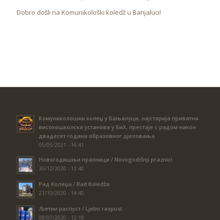
Dobro došli na Komunikološki koledž u Banjaluci!
Комуниколошки колеџ у Бањалуци, најстарија приватна
високошколска установа у БиХ, престаје с радом након
двадесет година образовног дјеловања
05/05/2021 - 16:41
Новогодишњи празници / Novogodišnji praznici
30/12/2020 - 13:40
Рад Колеџа / Rad Koledža
21/10/2020 - 14:40
Љетни распуст / Ljetni raspust
08/07/2020 - 12:18