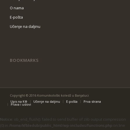
O nama
Е-pošta
Učenje na daljinu
BOOKMARKS
Copyright © 2016 Komunikološki koledž u Banjaluci
Upis na КФ
Učenje na daljinu
Е-pošta
Prva strana
Prava i uslovi
Notice
: ob_end_flush(): failed to send buffer of zlib output compression
(0) in
/home/kfbledub/public_html/wp-includes/functions.php
on line