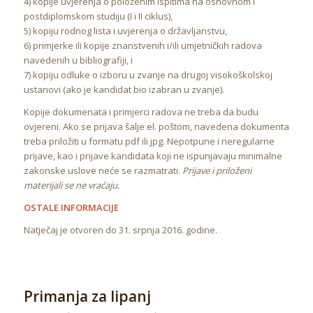
4) kopije uvjerenja o položenim ispitima na osnovnom i
postdiplomskom studiju (I i II ciklus),
5) kopiju rodnog lista i uvjerenja o državljanstvu,
6) primjerke ili kopije znanstvenih i/ili umjetničkih radova
navedenih u bibliografiji, i
7) kopiju odluke o izboru u zvanje na drugoj visokoškolskoj
ustanovi (ako je kandidat bio izabran u zvanje).
Kopije dokumenata i primjerci radova ne treba da budu
ovjereni. Ako se prijava šalje el. poštom, navedena dokumenta
treba priložiti u formatu pdf ili jpg. Nepotpune i neregularne
prijave, kao i prijave kandidata koji ne ispunjavaju minimalne
zakonske uslove neće se razmatrati.
Prijave i priloženi
materijali se ne vraćaju.
OSTALE INFORMACIJE
Natječaj je otvoren do 31. srpnja 2016. godine.
Primanja za lipanj