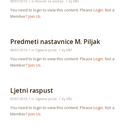
/
/
08/07/2016
in
Novosti za osoblje
by
kfbl
You need to login to view this content. Please
Login
. Not a
Member?
Join Us
Predmeti nastavnice M. Piljak
/
/
08/07/2016
in
Oglasna ploča
by
kfbl
You need to login to view this content. Please
Login
. Not a
Member?
Join Us
Ljetni raspust
/
/
05/07/2016
in
Oglasna ploča
by
kfbl
You need to login to view this content. Please
Login
. Not a
Member?
Join Us