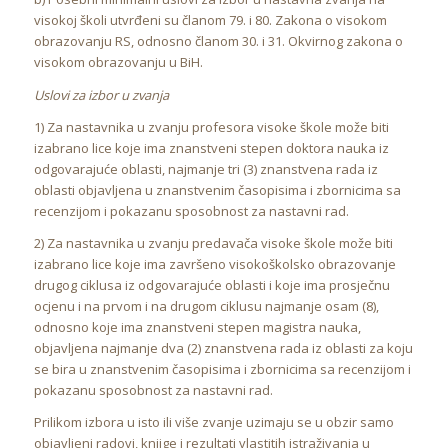
visokoj školi utvrđeni su članom 79. i 80. Zakona o visokom
obrazovanju RS, odnosno članom 30. i 31. Okvirnog zakona o
visokom obrazovanju u BiH.
Uslovi za izbor u zvanja
1) Za nastavnika u zvanju profesora visoke škole može biti
izabrano lice koje ima znanstveni stepen doktora nauka iz
odgovarajuće oblasti, najmanje tri (3) znanstvena rada iz
oblasti objavljena u znanstvenim časopisima i zbornicima sa
recenzijom i pokazanu sposobnost za nastavni rad.
2) Za nastavnika u zvanju predavača visoke škole može biti
izabrano lice koje ima završeno visokoškolsko obrazovanje
drugog ciklusa iz odgovarajuće oblasti i koje ima prosječnu
ocjenu i na prvom i na drugom ciklusu najmanje osam (8),
odnosno koje ima znanstveni stepen magistra nauka,
objavljena najmanje dva (2) znanstvena rada iz oblasti za koju
se bira u znanstvenim časopisima i zbornicima sa recenzijom i
pokazanu sposobnost za nastavni rad.
Prilikom izbora u isto ili više zvanje uzimaju se u obzir samo
objavljeni radovi, knjige i rezultati vlastitih istraživanja u