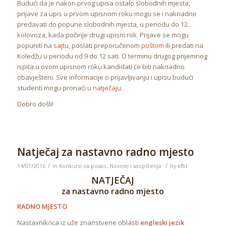
Budući da je nakon prvog upisa ostalo slobodnih mjesta,
prijave za upis u prvom upisnom roku mogu se i naknadno
predavati do popune slobodnih mjesta, u periodu do 12.
kolovoza, kada počinje drugi upisni rok. Prijave se mogu
popuniti na
sajtu
, poslati preporučenom
poštom
ili predati na
Koledžu u periodu od 9 do 12 sati. O terminu drugog prijemnog
ispita u ovom upisnom roku kandidati će biti naknadno
obavješteni. Sve informacije o prijavljivanju i upisu budući
studenti mogu pronaći u
natječaju
.
Dobro došli!
Natječaj za nastavno radno mjesto
/
/
14/07/2016
in
Konkursi za posao
,
Novosti i saopštenja
by
kfbl
NATJEČAJ
za nastavno radno mjesto
RADNO MJESTO
Nastavnik/ica iz uže znanstvene oblasti
engleski jezik