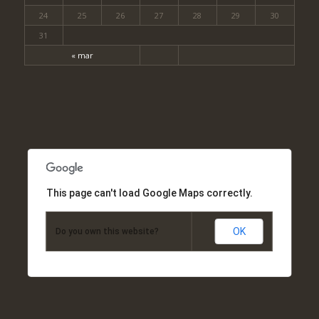
24
25
26
27
28
29
30
31
« mar
This page can't load Google Maps correctly.
OK
Do you own this website?