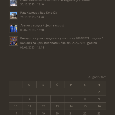
30/12/2020 - 13:40
Рад Колеџа / Rad Koledža
21/10/2020 - 14:40
Љетни распуст / Ljetni raspust
08/07/2020 - 12:18
Конкурс за упис студената у школску 2020/2021. годину /
Konkurs za upis studenata u školsku 2020/2021. godinu
03/06/2020 - 12:14
August 2026
P
U
S
Č
P
S
N
1
2
3
4
5
6
7
8
9
10
11
12
13
14
15
16
17
18
19
20
21
22
23