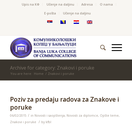
Upis na КФ
Učenje na daljinu
Adresa
O nama
Е-pošta
Učenje na daljinu
Archive for category: Znakovi i poruke
You are here:
Home
/
Znakovi i poruke
Poziv za predaju radova za Znakove i
poruke
/
06/02/2015
in
Novosti i saopštenja
,
Novosti za diplomce
,
Opšte teme
,
/
Znakovi i poruke
by
kfbl