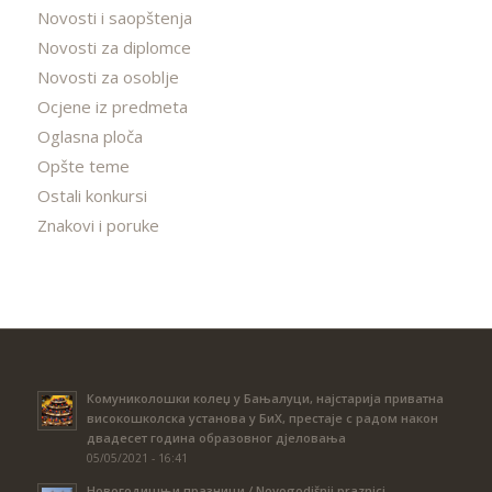
Novosti i saopštenja
Novosti za diplomce
Novosti za osoblje
Ocjene iz predmeta
Oglasna ploča
Opšte teme
Ostali konkursi
Znakovi i poruke
Комуниколошки колеџ у Бањалуци, најстарија приватна
високошколска установа у БиХ, престаје с радом након
двадесет година образовног дјеловања
05/05/2021 - 16:41
Новогодишњи празници / Novogodišnji praznici