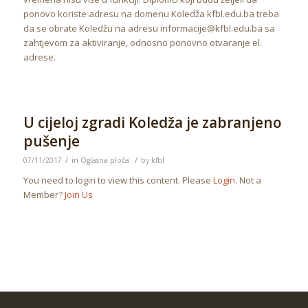
ponovo koriste adresu na domenu Koledža kfbl.edu.ba treba
da se obrate Koledžu na adresu informacije@kfbl.edu.ba sa
zahtjevom za aktiviranje, odnosno ponovno otvaranje el.
adrese.
U cijeloj zgradi Koledža je zabranjeno
pušenje
/
/
07/11/2017
in
Oglasna ploča
by
kfbl
You need to login to view this content. Please
Login
. Not a
Member?
Join Us