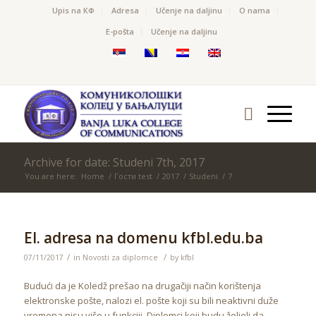
Upis na КФ
Adresa
Učenje na daljinu
O nama
Е-pošta
Učenje na daljinu
Archive for date: Studeni 7th, 2017
You are here:
Home
/
Гости test
/
2017
/
Studeni
/
7
El. adresa na domenu kfbl.edu.ba
/
/
07/11/2017
in
Novosti za diplomce
by
kfbl
Budući da je Koledž prešao na drugačiji način korištenja
elektronske pošte, nalozi el. pošte koji su bili neaktivni duže
vremena nisu više u funkciji. Diplomci koji budu željeli da