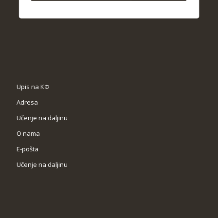
Upis na КФ
Adresa
Učenje na daljinu
O nama
Е-pošta
Učenje na daljinu