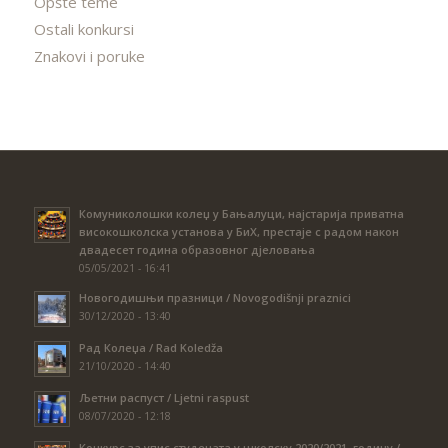
Opšte teme
Ostali konkursi
Znakovi i poruke
Комуниколошки колеџ у Бањалуци, најстарија приватна
високошколска установа у БиХ, престаје с радом након
двадесет година образовног дјеловања
05/05/2021 - 16:41
Новогодишњи празници / Novogodišnji praznici
30/12/2020 - 13:40
Рад Колеџа / Rad Koledža
21/10/2020 - 14:40
Љетни распуст / Ljetni raspust
08/07/2020 - 12:18
Конкурс за упис студената у школску 2020/2021. годину /