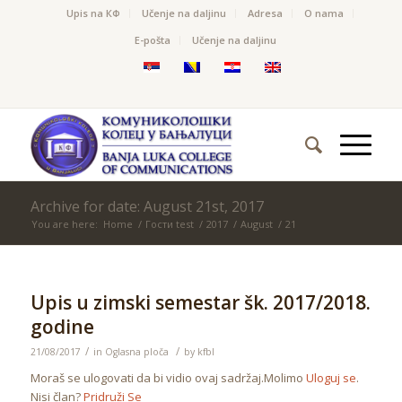
Upis na КФ
Učenje na daljinu
Adresa
O nama
Е-pošta
Učenje na daljinu
Archive for date: August 21st, 2017
You are here:
Home
/
Гости test
/
2017
/
August
/
21
Upis u zimski semestar šk. 2017/2018.
godine
/
/
21/08/2017
in
Oglasna ploča
by
kfbl
Moraš se ulogovati da bi vidio ovaj sadržaj.Molimo
Uloguj se
.
Nisi član?
Pridruži Se