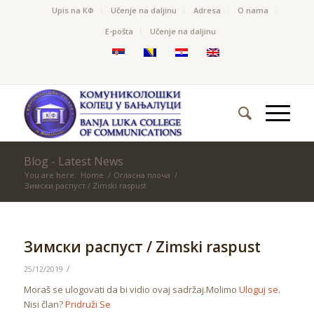
Upis na КФ
Učenje na daljinu
Adresa
O nama
Е-pošta
Učenje na daljinu
Blog - Latest News
You are here:
Home
/
Огласна плоча
/
Зимски распуст / Zimski raspust
Зимски распуст / Zimski raspust
/
25/12/2019
Moraš se ulogovati da bi vidio ovaj sadržaj.Molimo
Uloguj se
.
Nisi član?
Pridruži Se