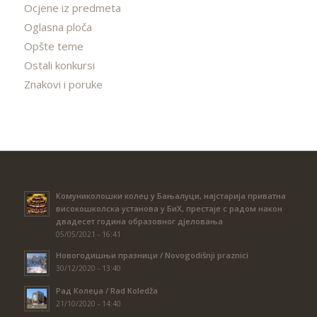
Ocjene iz predmeta
Oglasna ploča
Opšte teme
Ostali konkursi
Znakovi i poruke
Комуниколошки колеџ у Бањалуци, најстарија приватна
високошколска установа у БиХ, престаје с радом након
двадесет година образовног дјеловања
05/05/2021 - 16:41
Новогодишњи празници / Novogodišnji praznici
30/12/2020 - 13:40
Рад Колеџа / Rad Koledža
21/10/2020 - 14:40