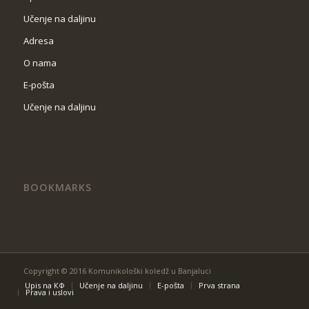
Učenje na daljinu
Adresa
O nama
Е-pošta
Učenje na daljinu
BOOKMARKS
Copyright © 2016 Komunikološki koledž u Banjaluci
Upis na КФ
Učenje na daljinu
Е-pošta
Prva strana
Prava i uslovi